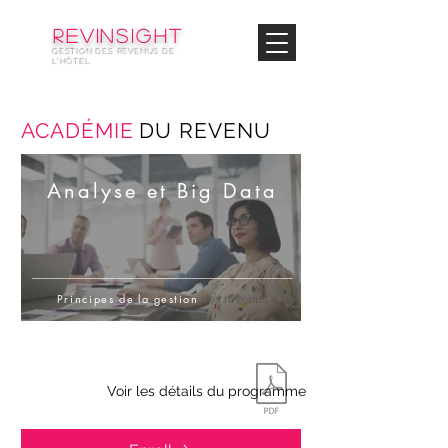
© Copyright
REVinsight
GESTION DES REVENUS DE
L'HÔTEL
ACADÉMIE
DU REVENU
Analyse et Big Data
Principes de
la gestion
des revenus
Voir les détails du programme